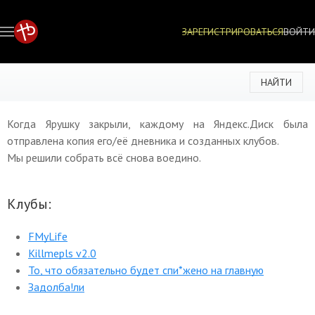
ЗАРЕГИСТРИРОВАТЬСЯ
ВОЙТИ
НАЙТИ
Когда Ярушку закрыли, каждому на Яндекс.Диск была
отправлена копия его/её дневника и созданных клубов.
Мы решили собрать всё снова воедино.
Клубы:
FMyLife
Killmepls v2.0
То, что обязательно будет спи*жено на главную
Задолба!ли