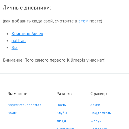
Личные дневники:
(как добавить сюда свой, смотрите в
этом
посте)
Кристиан Арчер
nalfran
Ria
Внимание! Того самого первого Killmepls у нас нет!
Вы можете
Разделы
Страницы
Зарегистрироваться
Посты
Архив
Войти
Клубы
Поддержать
Люди
Форум
Активность
Багтрекер