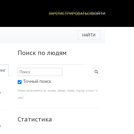
ЗАРЕГИСТРИРОВАТЬСЯ
ВОЙТИ
НАЙТИ
Поиск по людям
инг
Точный поиск
Поиск выполняется по логину, имени, стране, городу и поле "о
0
себе".
Статистика
0