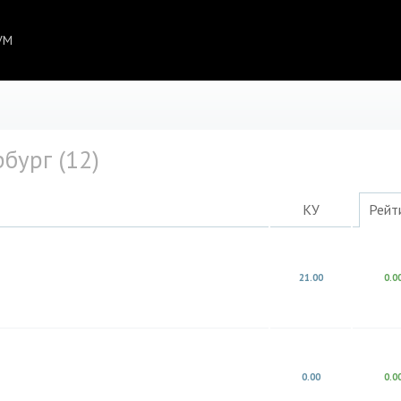
УМ
бург (12)
КУ
Рейт
21.00
0.0
0.00
0.0