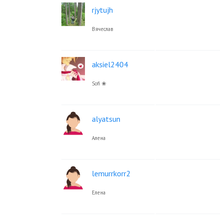
rjytujh
Вячеслав
aksiel2404
Sofi ❀
alyatsun
Алена
lemurrkorr2
Елена