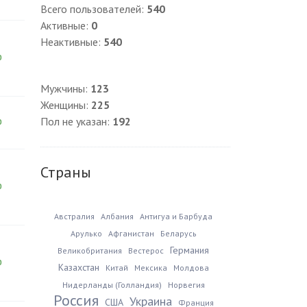
Всего пользователей:
540
Активные:
0
Неактивные:
540
0
Мужчины:
123
Женщины:
225
Пол не указан:
192
0
Страны
0
Австралия
Албания
Антигуа и Барбуда
Арулько
Афганистан
Беларусь
Германия
Великобритания
Вестерос
0
Казахстан
Китай
Мексика
Молдова
Нидерланды (Голландия)
Норвегия
Россия
Украина
США
Франция