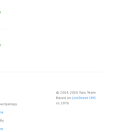
0
0
© 2014, 2026 Yaru Team
Based on
LiveStreet CMS
v1.1976
истратору
ne
обу
ne