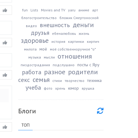
fun
Lists
Movies and TV
yaru
аниме
арт
блогостроительство
бложик Смертоносной
деньги
внешность
видео
друзья
ебеналюбовь
жизнь
здоровье
история
картинки
кирпич
моё
милота
моё собственноручное *о*
отношения
музыка
мысли
посты с Яру
пиздострадания
подслушано
разное
родители
работа
семья
секс
техника
стихи
творчество
учеба
юмор
фото
хрень
ярушка
Блоги
ТОП