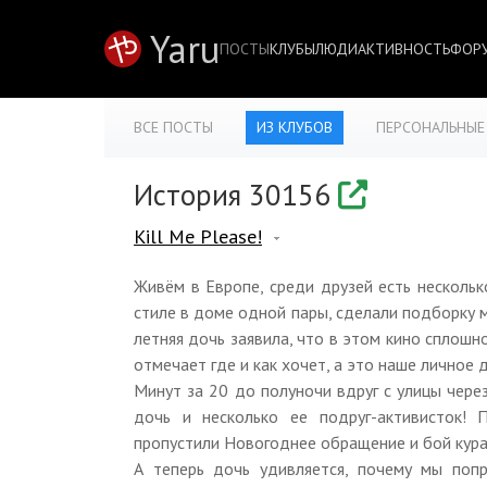
Yaru
ПОСТЫ
КЛУБЫ
ЛЮДИ
АКТИВНОСТЬ
ФОР
ВСЕ ПОСТЫ
ИЗ КЛУБОВ
ПЕРСОНАЛЬНЫЕ
История 30156
Kill Me Please!
Живём в Европе, среди друзей есть нескольк
стиле в доме одной пары, сделали подборку 
летняя дочь заявила, что в этом кино сплошно
отмечает где и как хочет, а это наше личное 
Минут за 20 до полуночи вдруг с улицы чере
дочь и несколько ее подруг-активисток! 
пропустили Новогоднее обращение и бой кура
А теперь дочь удивляется, почему мы попр