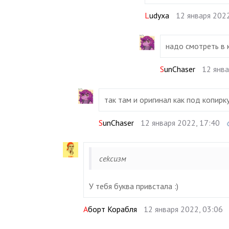
Ludyxa
12 января 2022
надо смотреть в к
SunChaser
12 янва
так там и оригинал как под копир
SunChaser
12 января 2022, 17:40
cеkcизм
У тебя буква привстала :)
Аборт Корабля
12 января 2022, 03:06