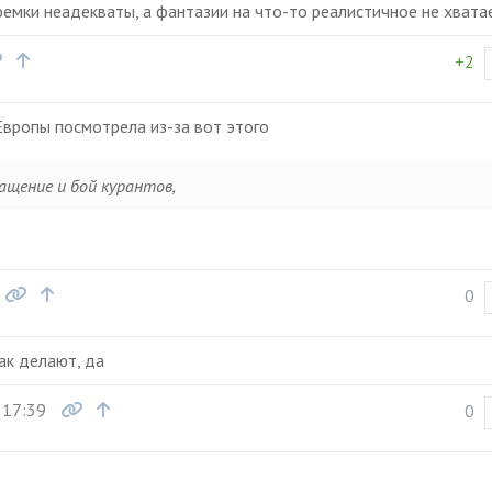
фемки неадекваты, а фантазии на что-то реалистичное не хвата
+2
Европы посмотрела из-за вот этого
ащение и бой курантов,
0
ак делают, да
 17:39
0