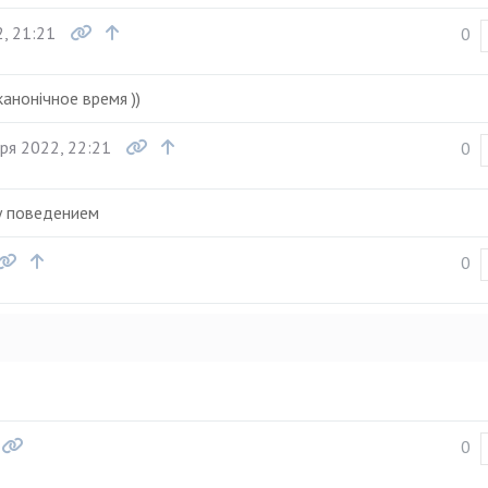
, 21:21
0
анонiчное время ))
ря 2022, 22:21
0
ку поведением
0
0