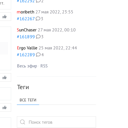
#162292
2
ет.
moribeth
27 мая 2022, 23:55
#162267
3
SunChaser
27 мая 2022, 00:10
#161899
3
Ergo Vallie
25 мая 2022, 22:44
#162289
4
Весь эфир
·
RSS
Теги
ВСЕ ТЕГИ