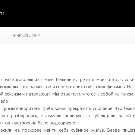
УМ
ПРЯМОЙ ЭФИР
о русскоговорящих семей. Решили встретить Новый Год в сов
музыкальных фрагментов из новогодних советских фильмов. На
й cеkcизм и патриархат. Мы ответили, что ее с собой не тянем,
дело!
з громкоговоритель требования прекратить собрание. Это был
Пока разбирались, вызывали полицию, те убеждали разойт
нтов, настроение было подпорчено.
осили её поскорее найти себе съёмное жилье. Везде пишет