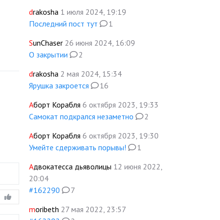
drakosha
1 июля 2024, 19:19
Последний пост тут
1
SunChaser
26 июня 2024, 16:09
О закрытии
2
drakosha
2 мая 2024, 15:34
Ярушка закроется
16
Аборт Корабля
6 октября 2023, 19:33
Самокат подкрался незаметно
2
Аборт Корабля
6 октября 2023, 19:30
Умейте сдерживать порывы!
1
Адвокатесса дьяволицы
12 июня 2022,
20:04
#162290
7
moribeth
27 мая 2022, 23:57